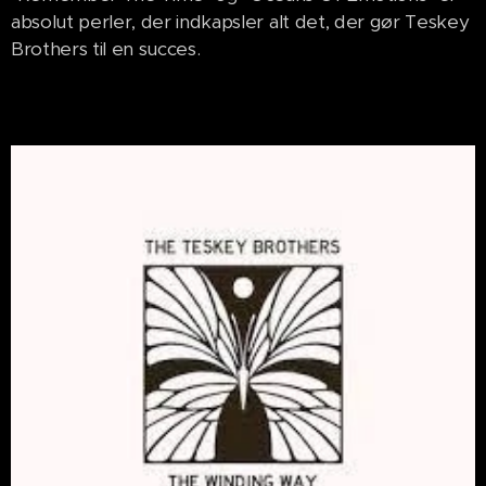
absolut perler, der indkapsler alt det, der gør Teskey
Brothers til en succes.