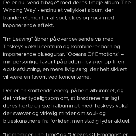
De er nu "vend tilbage" med deres tredje album 'The
Winding Way' - endnu et vellykket album, der
blander elementer af soul, blues og rock med
imponerende effekt.
"I'm Leaving" åbner på overbevisende vis med
Teskeys vokal i centrum og kombinerer horn og
imponerende bluesguitar. "Oceans Of Emotions" –
min personlige favorit på pladen - bygger op til en
episk afslutning, en mere livlig sang, der helt sikkert
vil være en favorit ved koncerterne.
Der er en smittende energi på hele albummet, og
det virker tydeligt som om, at brødrene har lagt
deres hjerte og sjæl i albummet med Teskeys vokal,
der svæver og virkelig minder om soul- og
blueskunstnere fra fortiden, men stadig lyder aktuel.
"Remember The Time" og "Oceans Of Emotions" er