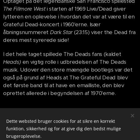
Optaget på det legendariske San Francisco spillested
i starten af 1969 Live/Dead giver
The Fillmore West
lytteren en oplevelse i hvordan det var at være til en
Grateful Dead-koncert i 1960'erne. Især
åbningsnummeret
(23:15) viser the Dead fra
Dark Star
deres mest syrerede side!
I det hele taget spillede The Deads fans (kaldet
Heads)
en vigtig rolle i udbredelsen af The Deads
musik. Udover den store mængde bootlegs var det
også på grund af Heads at The Grateful Dead blev
det første band til at have en emailliste, den blev
oprettet allerede i begyndelsen af 1970'erne.
Share
Dette websted bruger cookies for at sikre en korrekt
funktion, sikkerhed og for at give dig den bedst mulige
brugeroplevelse.