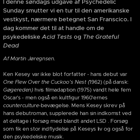
I denne søndags udgave af Psychedelic
Sunday smutter vi en tur til den amerikanske
vestkyst, nærmere betegnet San Franscico. I
dag kommer det til at handle om de
psykedeliske
Acid Tests
og
The Grateful
Dead
Af Martin Jøregnsen.
Ken Kesey var ikke blot forfatter - hans debut var
One Flew Over the Cuckoo's Nest (
1962) (på dansk:
Gø
gereden)
hvis filmadaption (1975) vandt hele fem
Oscar's - men også en kultfigur 1960'ernes
counterculture-
bevægelse. Mens Kesey skrev på
hans debutroman, supplerede han sin indkomst ved
at deltage i forsøg med blandt andet LSD . Forsøg
som fik en stor indflydelse på Keseys liv og også for
den psykedeliske musik.