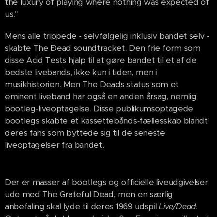
the luxury of playing where nothing was expected of
us."
Mens alle trippede - selvfølgelig inklusiv bandet selv -
skabte The Ðead soundtracket. Den frie form som
disse Acid Tests hjalp til at gøre bandet til et af de
bedste livebands, ikke kun i tiden, men i
musikhistorien. Men The Deads status som et
eminent liveband har også en anden årsag, nemlig
bootleg-liveoptagelse. Disse publikumsoptagede
bootlegs skabte et kassettebånds-fællesskab blandt
deres fans som byttede sig til de seneste
liveoptagelser fra bandet.
Der er masser af bootlegs og officielle liveudgivelser
ude med The Grateful Dead, men en særlig
anbefaling skal lyde til deres 1969 udspil
Live/Dead.