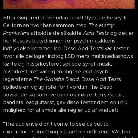
Efter Gøgereden var udkommet flyttede Kesey til
Californien hvor han sammen med
The Merry
Pranksters
afholdte de såkaldte
Acid Tests
og det er
her Keseys betydningen for psych-musikkens
indflydelse kommer ind. Disse Acid Tests var fester,
hvor alle deltager indtog LSD mens multimediashows
kørte og husorkesteret spillede syret musik,
husorkesteret var ingen ringere end psych-
legenderne
The Grateful Dead.
Disse Acid Tests
spillede en vigtig rolle for hvordan The Dead
udviklede sig som liveband og ifølge Jerry Garcia,
bandets leadguitarist, gav disse fester dem en unik
mulighed for at smide alle regler ud af vinduet:
"The audience didn't come to see us but to
experience something altogether different. We had