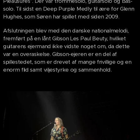
Pleausures". Der var trommesolo, guitarsolo og Bas-
solo. Til sidst en Deep Purple Medly til ære for Glenn
Hughes, som Søren har spillet med siden 2009.
Afslutningen blev med den danske nationalmelodi,
fremført på en lånt Gibson Les Paul Beuty, hvilket
guitarens ejermand ikke vidste noget om, da dette
var en overaskelse. Gibson-ejeren er en del af
spillestedet, som er drevet af mange frivillige og en
enorm flid samt viljestyrke og sammenhold.