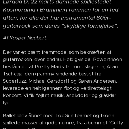
Lørdag D. 22 marts dannede spillestedet
Kosmorama i Bramming rammen for en fed
aften, for alle der har instrumental 80´er-
guitarrock som deres "skyldige fornøjelse".
Af Kasper Neubert.
Der var et pænt fremmøde, som bekræfter, at
guitarrocken lever endnu. Heldigvis da! Powertrioen
bestående af Pretty Maids-trommeslageren, Allan
Tschicaja, den grammy vindende bassist fra
Superfuzz, Michael Gersdorff og Søren Andersen,
leverede en helt igennem flot og veltilrettelagt
koncert. Vi fik fejlfrit musik, anekdoter og glasklar
lyd.
Ballet blev åbnet med TopGun teamet og trioen
spillede masser af gode numre, fra albummet "Guilty