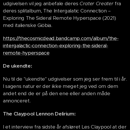
udgivelsen vil jeg anbefale deres
Crater Creater
fra
deres splitalbum, The Intergalatic Connection –
Exploring The Sideral Remote Hyperspace (2021)
med italienske Giöbia.
https://thecosmicdead.bandcamp.com/album/the-
intergalactic-connection-exploring-the-sideral-
remote-hyperspace
De ukendte:
Nu til de "ukendte" udgivelser som jeg ser frem til i år.
I sagens natur er der ikke meget jeg ved om dem
andet end de er på den ene eller anden måde
annonceret.
The Claypool Lennon Delirium:
I et interview fra sidste år afsløret Les Claypool at der