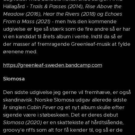
Hällagård -
Trails & Passes (2014), Rise Above the
Meadow (2016), Hear the Rivers (2018) og Echoes
From a Mass (2021) -
men hvis den kommende
udgivelse er lige så stærk som de fire andre så er har
vi en kandidat til årets album i vente. Indtil da så er
der masser af fremragende Greenleaf-musik at fylde
ørenene med.
https://greenleaf-sweden.bandcamp.com
Slomosa
Den sidste udgivelse jeg gerne vil fremhæve, er også
skandinavisk. Norske Slomosa udgav allerede sidste
år singlen
Cabin Fever o
g et nyt album skulle efter
sigende være i støbeskeen. Det er deres debut
Slomosa (2020)
er en skattekiste af hårdtslående,
groovy'e riffs som alt for få kender til, og så er de