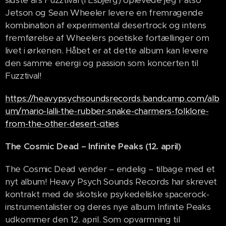
sidste års Fuzztival (i Esbjerg) oplevede jeg Fatso
Jetson og Sean Wheeler levere en fremragende
kombination af experimental desertrock og intens
fremførelse af Wheelers poetiske fortællinger om
livet i ørkenen. Håbet er at dette album kan levere
den samme energi og passion som koncerten til
Fuzztival!
https://heavypsychsoundsrecords.bandcamp.com/alb
um/mario-lalli-the-rubber-snake-charmers-folklore-
from-the-other-desert-cities
The Cosmic Dead – Infinite Peaks (12. april)
The Cosmic Dead vender – endelig – tilbage med et
nyt album! Heavy Psych Sounds Records har skrevet
kontrakt med de skotske psykedeliske spacerock-
instrumentalister og deres nye album Infinite Peaks
udkommer den 12. april. Som opvarmning til