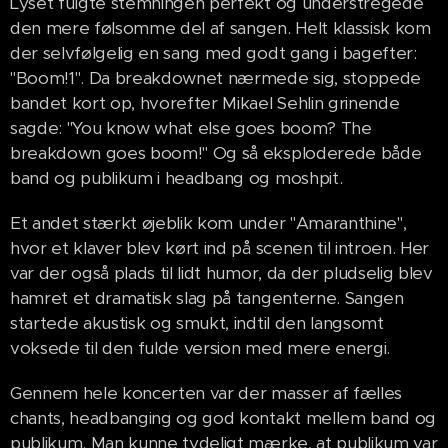
Lyset fulgte stemningen perfekt og understregede
den mere følsomme del af sangen. Helt klassisk kom
der selvfølgelig en sang med godt gang i bagefter:
"Boom!1". Da breakdownet nærmede sig, stoppede
bandet kort op, hvorefter Mikael Sehlin grinende
sagde: "You know what else goes boom? The
breakdown goes boom!" Og så eksploderede både
band og publikum i headbang og moshpit.
Et andet stærkt øjeblik kom under "Amaranthine",
hvor et klaver blev kørt ind på scenen til introen. Her
var der også plads til lidt humor, da der pludselig blev
hamret et dramatisk slag på tangenterne. Sangen
startede akustisk og smukt, indtil den langsomt
voksede til den fulde version med mere energi.
Gennem hele koncerten var der masser af fælles
chants, headbanging og god kontakt mellem band og
publikum. Man kunne tydeligt mærke, at publikum var