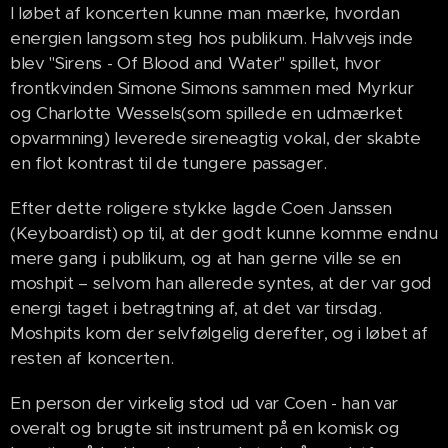
I løbet af koncerten kunne man mærke, hvordan
energien langsom steg hos publikum. Halvvejs inde
blev "Sirens - Of Blood and Water" spillet, hvor
frontkvinden Simone Simons sammen med Myrkur
og Charlotte Wessels(som spillede en udmærket
opvarmning) leverede sireneagtig vokal, der skabte
en flot kontrast til de tungere passager.
Efter dette roligere stykke lagde Coen Janssen
(Keyboardist) op til, at der godt kunne komme endnu
mere gang i publikum, og at han gerne ville se en
moshpit – selvom han allerede syntes, at der var god
energi taget i betragtning af, at det var tirsdag.
Moshpits kom der selvfølgelig derefter, og i løbet af
resten af koncerten.
En person der virkelig stod ud var Coen - han var
overalt og brugte sit instrument på en komisk og