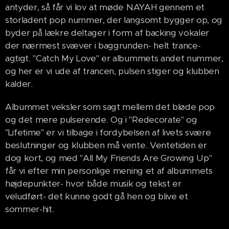
antyder, så får vi lov at møde NAYAH gennem et
storladent pop nummer, der langsomt bygger op, og
byder på lækre deltager i form af backing vokaler
der nærmest svæver i baggrunden- helt trance-
agtigt. "Catch My Love" er albummets andet nummer,
og her er vi ude af trancen, pulsen stiger og klubben
kalder.
Albummet veksler som sagt mellem det bløde pop
og det mere pulserende. Og i "Redecorate" og
"Lifetime" er vi tilbage i fordybelsen af livets svære
beslutninger og klubben må vente. Ventetiden er
dog kort, og med "All My Friends Are Growing Up"
får vi efter min personlige mening et af albummets
højdepunkter- hvor både musik og tekst er
veludført- det kunne godt gå hen og blive et
sommer-hit.