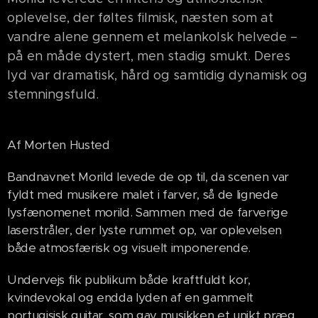
oplevelse, der føltes filmisk, næsten som at
vandre alene gennem et melankolsk helvede –
på en måde dystert, men stadig smukt. Deres
lyd var dramatisk, hård og samtidig dynamisk og
stemningsfuld.
Af Morten Husted
Bandnavnet Morild levede de op til, da scenen var
fyldt med musikere malet i farver, så de lignede
lysfænomenet morild. Sammen med de farverige
laserstråler, der lyste rummet op, var oplevelsen
både atmosfærisk og visuelt imponerende.
Undervejs fik publikum både kraftfuldt kor,
kvindevokal og endda lyden af en gammelt
portugisisk guitar, som gav musikken et unikt præg.