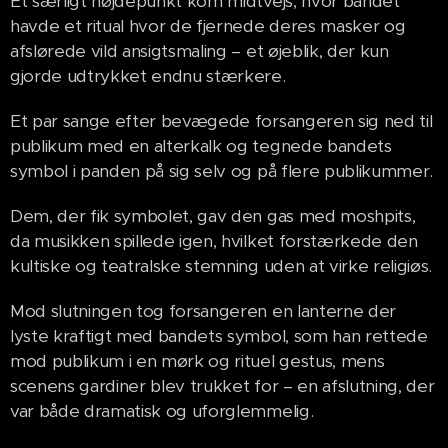
Et særligt højdepunkt kom midtvejs, hvor bandet
havde et ritual hvor de fjernede deres masker og
afslørede vild ansigtsmaling – et øjeblik, der kun
gjorde udtrykket endnu stærkere.
Et par sange efter bevægede forsangeren sig ned til
publikum med en alterkalk og tegnede bandets
symbol i panden på sig selv og på flere publikummer.
Dem, der fik symbolet, gav den gas med moshpits,
da musikken spillede igen, hvilket forstærkede den
kultiske og teatralske stemning uden at virke religiøs.
Mod slutningen tog forsangeren en lanterne der
lyste kraftigt med bandets symbol, som han rettede
mod publikum i en mørk og rituel gestus, mens
scenens gardiner blev trukket for – en afslutning, der
var både dramatisk og uforglemmelig.