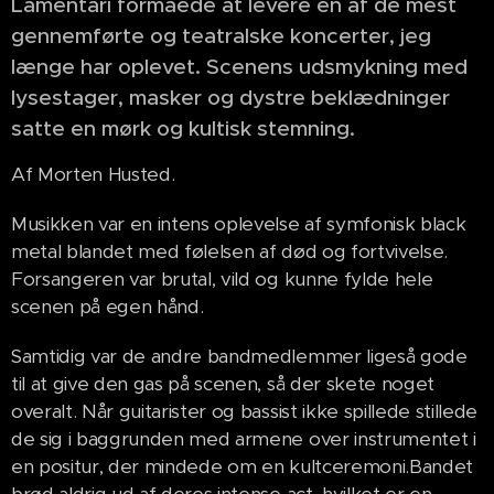
Lamentari formåede at levere en af de mest
gennemførte og teatralske koncerter, jeg
længe har oplevet. Scenens udsmykning med
lysestager, masker og dystre beklædninger
satte en mørk og kultisk stemning.
Af Morten Husted.
Musikken var en intens oplevelse af symfonisk black
metal blandet med følelsen af død og fortvivelse.
Forsangeren var brutal, vild og kunne fylde hele
scenen på egen hånd.
Samtidig var de andre bandmedlemmer ligeså gode
til at give den gas på scenen, så der skete noget
overalt. Når guitarister og bassist ikke spillede stillede
de sig i baggrunden med armene over instrumentet i
en positur, der mindede om en kultceremoni.Bandet
brød aldrig ud af deres intense act, hvilket er en