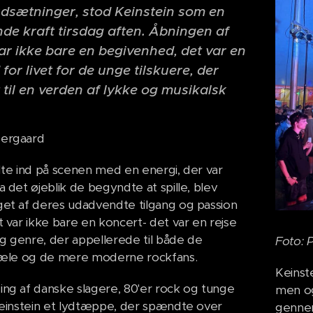
dsætninger, stod Keinstein som en
e kraft tirsdag aften. Åbningen af ​​
var ikke bare en begivenhed, det var en
or livet for de unge tilskuere, der
 til en verden af lykke og musikalsk
eergaard
dte ind på scenen med en energi, der var
a det øjeblik de begyndte at spille, blev
et af deres udadvendte tilgang og passion
t var ikke bare en koncert- det var en rejse
 genre, der appellerede til både de
Foto: 
sjæle og de mere moderne rockfans.
Keinst
ng af danske slagere, 80'er rock og tunge
men og
Keinstein et lydtæppe, der spændte over
genne