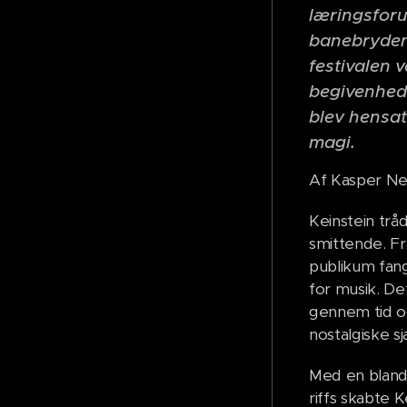
læringsforu
banebrydend
festivalen 
begivenhed f
blev hensat
magi.
Af Kasper N
Keinstein trå
smittende. Fr
publikum fang
for musik. De
gennem tid og
nostalgiske 
Med en blandi
riffs skabte 