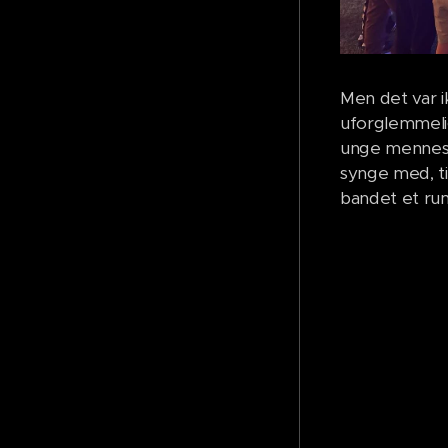
Men det var i
uforglemmeli
unge menneske
synge med, ti
bandet et rum