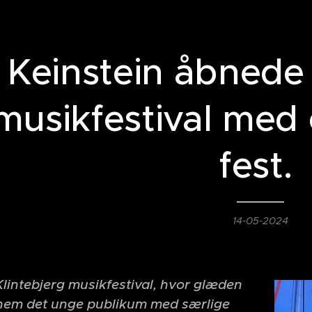
Keinstein åbnede 
musikfestival med 
fest.
14-05-2024
 Klintebjerg musikfestival, hvor glæden
nnem det unge publikum med særlige