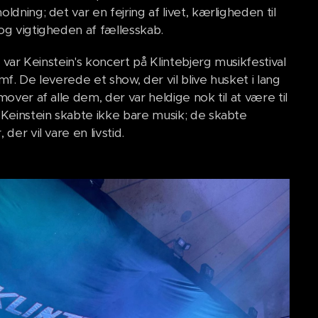
ldning; det var en fejring af livet, kærligheden til
og vigtigheden af fællesskab.
lt var Keinstein's koncert på Klintebjerg musikfestival
mf. De leverede et show, der vil blive husket i lang
mover af alle dem, der var heldige nok til at være til
 Keinstein skabte ikke bare musik; de skabte
 der vil vare en livstid.