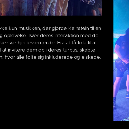
kke kun musikken, der gjorde Keinstein til en
g oplevelse. Især deres interaktion med de
r var hjertevarmende. Fra at få folk til at
l at invitere dem op i deres turbus, skabte
, hvor alle følte sig inkluderede og elskede.