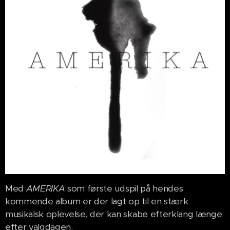
Med
AMERIKA
som første udspil på hendes
kommende album er der lagt op til en stærk
musikalsk oplevelse, der kan skabe efterklang længe
efter valgdagen.