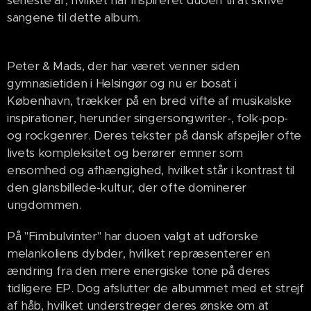
seneste år, hvilket har inspireret duoen til at skrive
sangene til dette album.
Peter & Mads, der har været venner siden
gymnasietiden i Helsingør og nu er bosat i
København, trækker på en bred vifte af musikalske
inspirationer, herunder singersongwriter-, folk-pop-
og rockgenrer. Deres tekster på dansk afspejler ofte
livets kompleksitet og berører emner som
ensomhed og afhængighed, hvilket står i kontrast til
den glansbillede-kultur, der ofte dominerer
ungdommen.
På "Fimbulvinter" har duoen valgt at udforske
melankoliens dybder, hvilket repræsenterer en
ændring fra den mere energiske tone på deres
tidligere EP. Dog afslutter de albummet med et strejf
af håb, hvilket understreger deres ønske om at