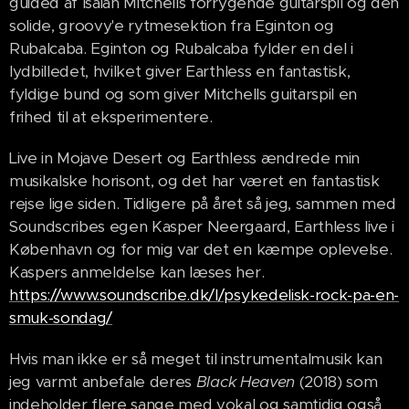
guided af Isaiah Mitchells forrygende guitarspil og den
solide, groovy'e rytmesektion fra Eginton og
Rubalcaba. Eginton og Rubalcaba fylder en del i
lydbilledet, hvilket giver Earthless en fantastisk,
fyldige bund og som giver Mitchells guitarspil en
frihed til at eksperimentere.
Live in Mojave Desert og Earthless ændrede min
musikalske horisont, og det har været en fantastisk
rejse lige siden. Tidligere på året så jeg, sammen med
Soundscribes egen Kasper Neergaard, Earthless live i
København og for mig var det en kæmpe oplevelse.
Kaspers anmeldelse kan læses her.
https://www.soundscribe.dk/l/psykedelisk-rock-pa-en-
smuk-sondag/
Hvis man ikke er så meget til instrumentalmusik kan
jeg varmt anbefale deres
Black Heaven
(2018) som
indeholder flere sange med vokal og samtidig også