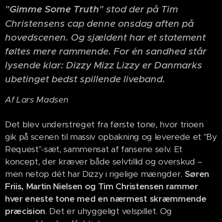
"
Gimme Some Truth
" stod der på Tim
Christensens cap denne onsdag aften på
hovedscenen. Og sjældent har et statement
føltes mere rammende. For én sandhed står
lysende klar: Dizzy Mizz Lizzy er Danmarks
ubetinget bedst spillende liveband.
Af Lars Madsen
Det blev understreget fra første tone, hvor trioen
gik på scenen til massiv opbakning og leverede et "By
Request"-sæt, sammensat af fansene selv. Et
koncept, der kræver både selvtillid og overskud –
men netop dét har Dizzy i rigelige mængder.
Søren
Friis, Martin Nielsen og Tim Christensen rammer
hver eneste tone med en nærmest skræmmende
præcision
. Det er uhyggeligt velspillet. Og