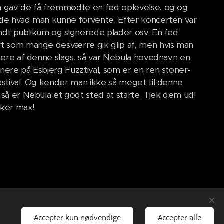
 gav de få fremmødte en fed oplevelse, og og
de hvad man kunne forvente. Efter koncerten var
ndt publikum og signerede plader osv. En fed
t som mange desværre gik glip af, men hvis man
 mere af denne slags, så var Nebula hovednavn en
nere på Esbjerg Fuzztival, som er en ren stoner-
estival. Og kender man ikke så meget til denne
 så er Nebula et godt sted at starte. Tjek dem ud!
cker max!
Accepter kun nødvendige
Accepter alle