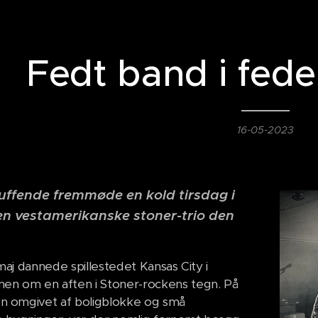
Fedt band i fede
16-05-2023
uffende fremmøde en kold tirsdag i
en vestamerikanske stoner-trio den
maj dannede spillestedet Kansas City i
n om en aften i Stoner-rockens tegn. På
on omgivet af boligblokke og små