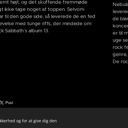
tremt højt, og det skuffende fremmøde
Nebula
gt ikke tage noget af toppen. Selvom
levere
ar til den gode side, så leverede de en fed
de bla
levelse med tunge riffs, der mindede om
koncer
ck Sabbath´ s album 13.
er til
uge se
rock f
genre,
De ro
ikkerhed og for at give dig den