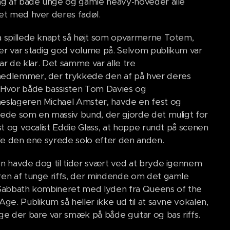
ng af både unge og gamle heavy-hoveder alle
et med hver deres fadøl.
 spillede knapt så højt som opvarmerne Totem,
r var stadig god volume på. Selvom publikum var
var de klar. Det samme var alle tre
dlemmer, der trykkede den af på hver deres
Hvor både bassisten Tom Davies og
slageren Michael Amster, havde en fest og
ede som en massiv bund, der gjorde det muligt for
ist og vocalist Eddie Glass, at hoppe rundt på scenen
lle den ene syrede solo efter den anden.
n havde dog til tider svært ved at bryde igennem
en af tunge riffs, der mindende om det gamle
Sabbath kombineret med lyden fra Queens of the
Age. Publikum så heller ikke ud til at savne vokalen,
ge der bare var smæk på både guitar og bas riffs.