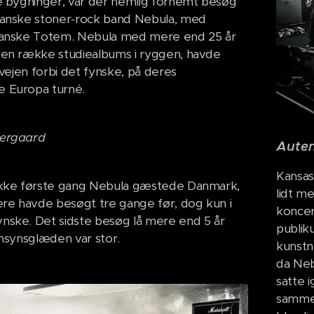
e bygninger, var der nemlig fornemt besøg
kanske stoner-rock band Nebula, med
danske Totem. Nebula med mere end 25 år
 en række studiealbums i ryggen, havde
 vejen forbi det fynske, på deres
 Europa turné.
eergaard
Auten
Kansas 
ikke første gang Nebula gæstede Danmark,
lidt m
ere havde besøgt tre gange før, dog kun i
koncer
nske. Det sidste besøg lå mere end 5 år
publiku
ensynsglæden var stor.
kunstn
da Neb
satte 
sammen