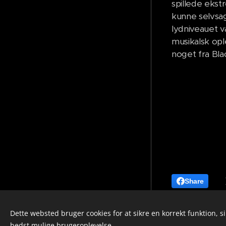
spillede eks
kunne selvsa
lydniveauet v
musikalsk op
noget fra Bla
Share
Dette websted bruger cookies for at sikre en korrekt funktion, s
info@soundscribe.dk
bedst mulige brugeroplevelse.