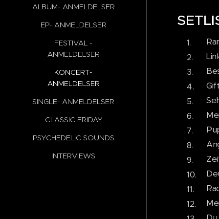
ALBUM- ANMELDELSER
SETLI
EP- ANMELDELSER
Ra
FESTIVAL -
ANMELDELSER
Lin
Bes
KONCERT-
ANMELDELSER
Gif
Se
SINGLE- ANMELDELSER
Mei
CLASSIC FRIDAY
Pu
PSYCHEDELIC SOUNDS
An
INTERVIEWS
Zei
De
Ra
Mei
Du 