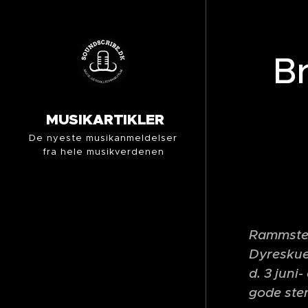
B
MUSIKARTIKLER
De nyeste musikanmeldelser
fra hele musikverdenen
Rammstei
Dyreskue
d. 3 jun
gode stem