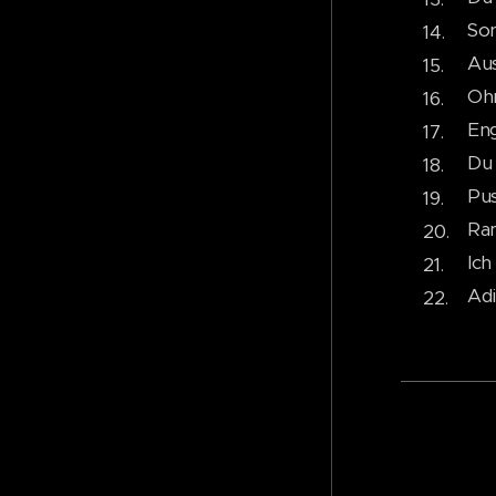
So
Au
Oh
En
Du 
Pu
Ra
Ich 
Ad