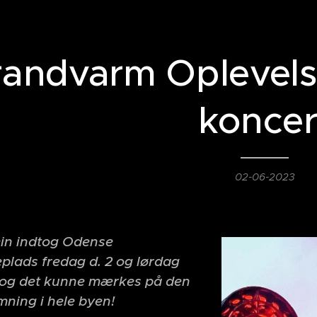
randvarm Oplevels
koncer
02-06-2023
n indtog Odense
plads fredag d. 2 og lørdag
i- og det kunne mærkes på den
ning i hele byen!