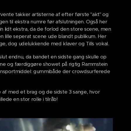
ente takker artisterne af efter første "akt" og
gen til ekstra numre før afslutningen. Også her
 lidt ekstra, da de forlod den store scene, men
 lille seperat scene ude blandt publikum. Her
nge, dog udelukkende med klaver og Tills vokal.
slut endnu, da bandet en sidste gang skulle op
ene og færdiggøre showet på rigtig Rammstein
ansportmiddel: gummibåde der crowdsurferede
 af med et brag og de sidste 3 sange, hvor
lede en stor rolle i tilråb!