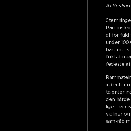
Af Kristina
Stemningen
Rammstein
af for ful
under 100.
barerne, s
fuld af me
fedeste af
Rammstein
indenfor m
talenter i
den hårde r
lige præci
violiner og
sam-råb m