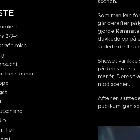
scenen.
STE
Som man kan forv
går derefter på i
mmlied
gjorde Rammstein
ks 2-3-4
dukkede op på en
trafe mich
spillede de 4 sa
tig
Showet var ikke 
hnsucht
på den store sc
n Herz brennt
manér. Deres tr
ppe
mod scenen.
gst
Aftenen sluttede
t
publikum igen spil
utschland
dio
n Teil
hast