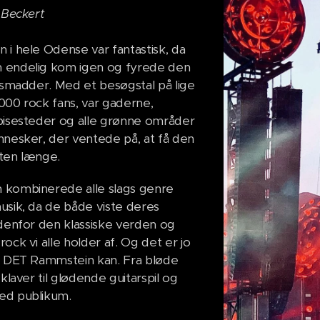
 Beckert
 i hele Odense var fantastisk, da
 endelig kom igen og fyrede den
d smadder. Med et besøgstal på lige
000 rock fans, var gaderne,
pisesteder og alle grønne områder
nnesker, der ventede på, at få den
ten længe.
 kombinerede alle slags genre
usik, da de både viste deres
ndenfor den klassiske verden og
ock vi alle holder af. Og det er jo
s DET Rammstein kan. Fra bløde
 klaver til glødende guitarspil og
ed publikum.