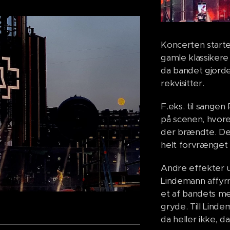
Koncerten start
gamle klassikere
da bandet gjorde
rekvisitter.
F.eks. til sang
på scenen, hvoref
der brændte. Der
helt forvrænget
Andre effekter un
Lindemann affyrr
et af bandets me
gryde. Till Lind
da heller ikke, 