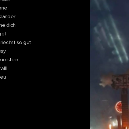
nne
sländer
ne dich
gel
riechst so gut
ssy
mmstein
will
ieu