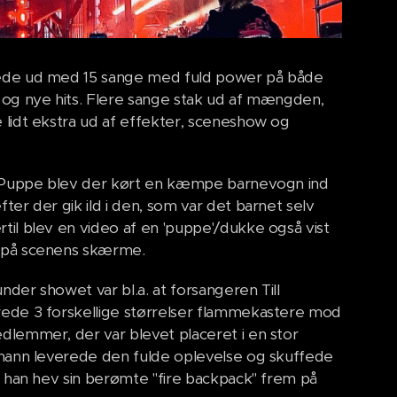
ede ud med 15 sange med fuld power på både
 og nye hits. Flere sange stak ud af mængden,
 lidt ekstra ud af effekter, sceneshow og
en Puppe blev der kørt en kæmpe barnevogn ind
ter der gik ild i den, som var det barnet selv
til blev en video af en 'puppe'/dukke også vist
 på scenens skærme.
der showet var bl.a. at forsangeren Till
ede 3 forskellige størrelser flammekastere mod
dlemmer, der var blevet placeret i en stor
emann leverede den fulde oplevelse og skuffede
da han hev sin berømte "fire backpack" frem på