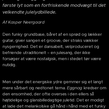
første lyt som en forfriskende modvægt til det
velkendte julelydbillede.
Af Kasper Neergaard
Den funky grundbase, båret af en sprød og lækker
guitar, giver sangen et groove, der straks vækker
nysgerrighed. Det er dansabelt, velproduceret og
befriende utraditionelt – en julesang, der ikke
forsøger at være nostalgisk, men i stedet tør være
nutidig.
Men under det energiske ydre gemmer sig et langt
mere sårbart og nedtonet tema.
Eggnog
kredser om
den ensomhed, der ofte overses i den ellers så
højtidelige og glansbilledagtige juletid. Det er modigt
at lade det melankolske gå hånd i hånd med et funky